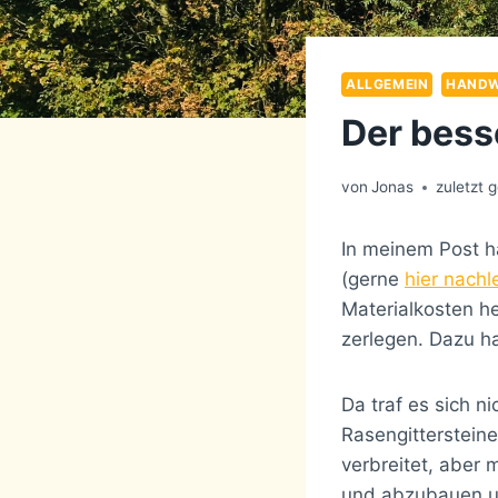
ALLGEMEIN
HAND
Der bess
von
Jonas
zuletzt 
In meinem Post h
(gerne
hier nachl
Materialkosten he
zerlegen. Dazu ha
Da traf es sich n
Rasengitterstein
verbreitet, aber m
und abzubauen un