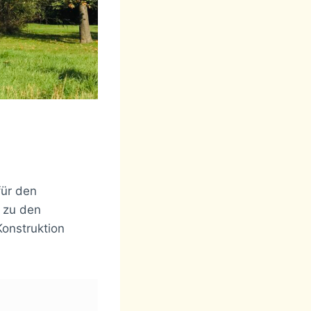
für den
 zu den
Konstruktion