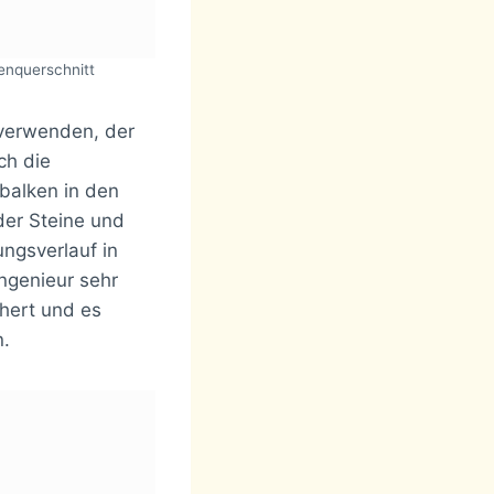
kenquerschnitt
t verwenden, der
ch die
balken in den
er Steine und
ngsverlauf in
ingenieur sehr
chert und es
n.