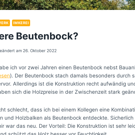
WERK
IMKEREI
ere Beutenbock?
geändert am
26. Oktober 2022
abe ich vor zwei Jahren einen Beutenbock nebst Bauanle
esen
). Der Beutenbock stach damals besonders durch s
rvor. Allerdings ist die Konstruktion recht aufwändig u
ben sich die Holzpreise in der Zwischenzeit stark geän
icht schlecht, dass ich bei einem Kollegen eine Kombinat
en und Holzbalken als Beutenbock entdeckte. Sicherlich
ir war das neu. Der Vorteil: Die Konstruktion ist sehr lei
d schützt das Holz besser vor Feuchtigkeit.