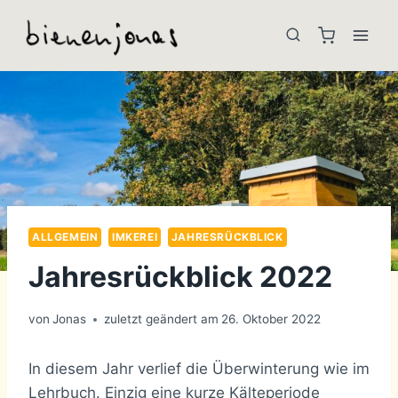
Zum
Inhalt
springen
ALLGEMEIN
IMKEREI
JAHRESRÜCKBLICK
Jahresrückblick 2022
von
Jonas
zuletzt geändert am
26. Oktober 2022
In diesem Jahr verlief die Überwinterung wie im
Lehrbuch. Einzig eine kurze Kälteperiode