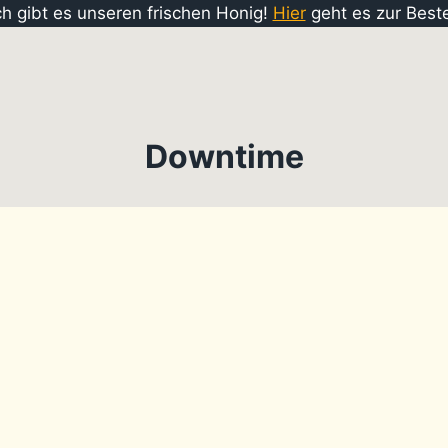
ch gibt es unseren frischen Honig!
Hier
geht es zur Beste
Downtime